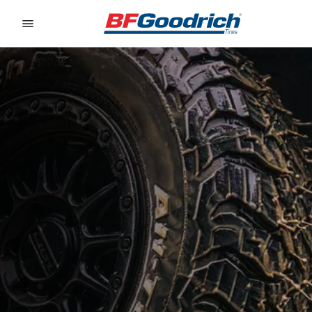
Go to page content
Go to page navigation