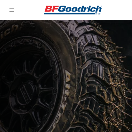
Go to page content
Go to page navigation