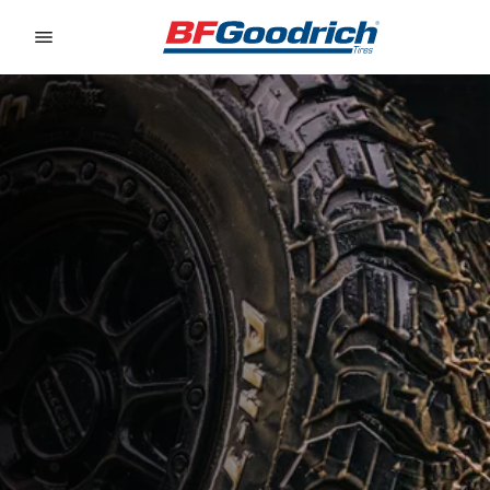
Go to page content
Go to page navigation