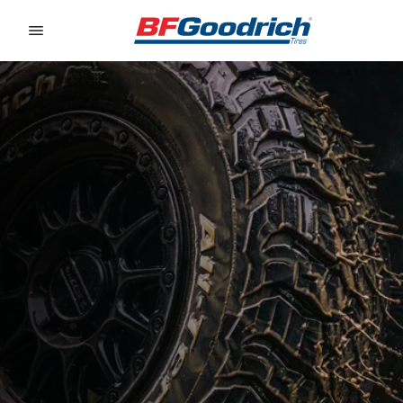
Go to page content
Go to page navigation