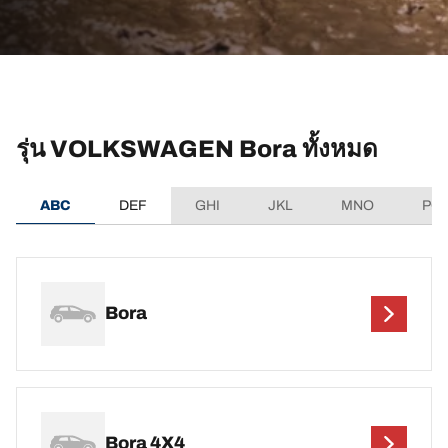
รุ่น VOLKSWAGEN Bora ทั้งหมด
ABC
DEF
GHI
JKL
MNO
PQ
Bora
Bora 4X4