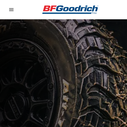
Go to page content
Go to page navigation