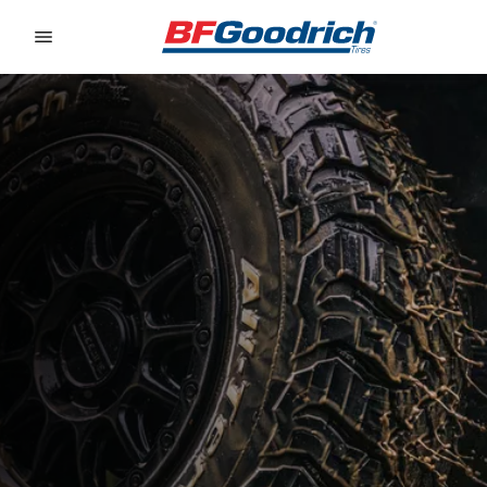
Go to page content
Go to page navigation