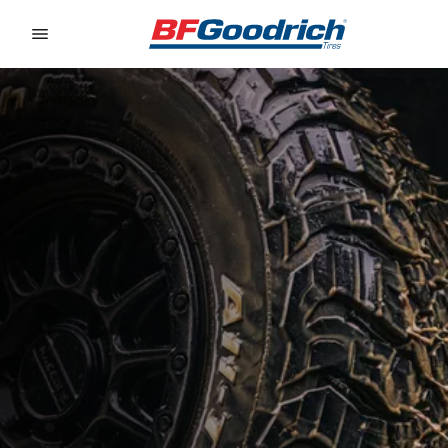
Go to page content
Go to page navigation