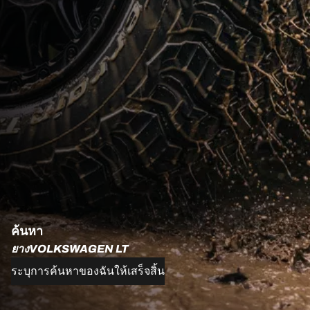
ค้นหา
ยางVOLKSWAGEN LT
ระบุการค้นหาของฉันให้เสร็จสิ้น