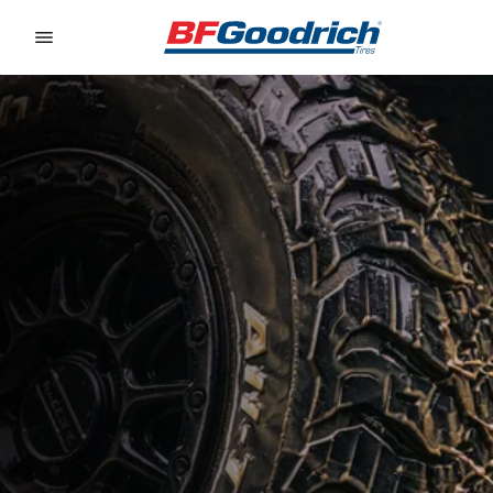
Go to page content
Go to page navigation