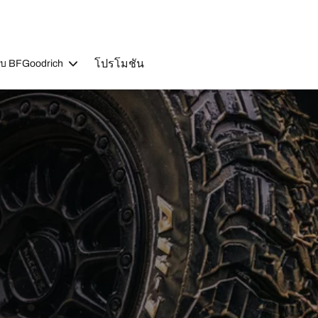
โปรโมชัน
วกับ BFGoodrich