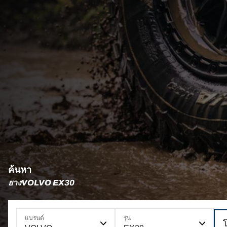
ค้นหา
ยางVOLVO EX30
แบรนด์
รุ่น