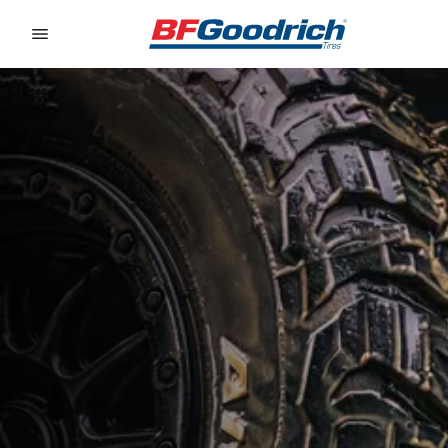
Go to page content
Go to page navigation