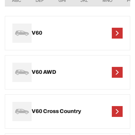
ABC
DEF
GHI
JKL
MNO
PQ
V60
V60 AWD
V60 Cross Country