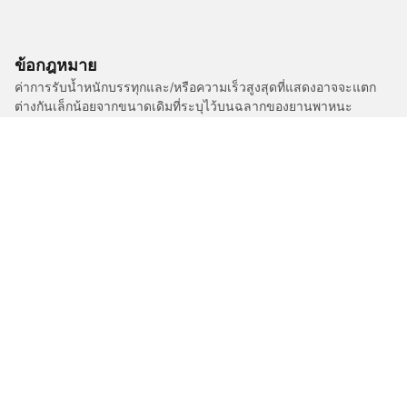
ข้อกฎหมาย
ค่าการรับน้ำหนักบรรทุกและ/หรือความเร็วสูงสุดที่แสดงอาจจะแตก
ต่างกันเล็กน้อยจากขนาดเดิมที่ระบุไว้บนฉลากของยานพาหนะ
ตัวแทนจำหน่ายยางของคุณสามารถให้คำปรึกษาในฐานะผู้เชี่ยวชาญ
ที่ผ่านการรับรองได้ในเรื่องต่อไปนี้ :
1. แจ้งให้คุณทราบหากค่าการรับน้ำหนักบรรทุกและ/หรือความเร็ว
สูงสุดของยางเปลี่ยนทดแทนนั้นแตกต่างไปจากยางเดิม
2. ตัดสินใจว่าต้องมีการปรับแรงดันยางสำหรับขนาดที่ต่างออกไปหรือ
ไม่
/
VOLVO
V60