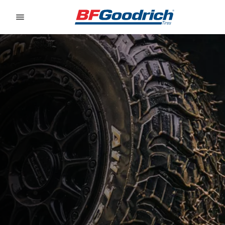
Go to page content
Go to page navigation