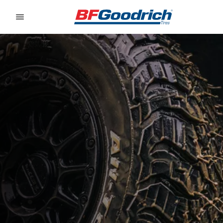
Go to page content
Go to page navigation