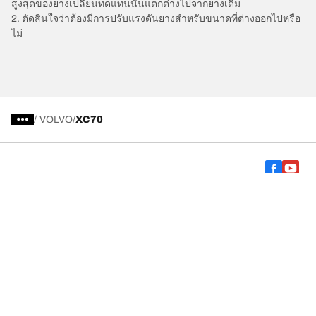
สูงสุดของยางเปลี่ยนทดแทนนั้นแตกต่างไปจากยางเดิม
2. ตัดสินใจว่าต้องมีการปรับแรงดันยางสำหรับขนาดที่ต่างออกไปหรือ
ไม่
/
VOLVO
XC70
การเลือกยางให้เหมาะสม
ดูยางทุกรุ่น
เกี่ยวกับ BFGoodrich