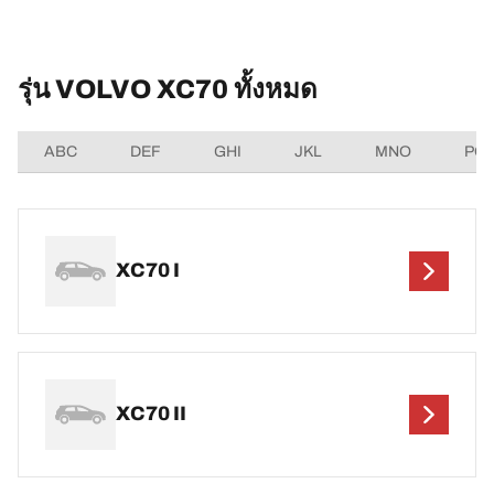
รุ่น VOLVO XC70 ทั้งหมด
ABC
DEF
GHI
JKL
MNO
PQ
XC70 I
XC70 II