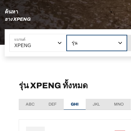
ค้นหา
ยาง XPENG
แบรนด์
รุ่น
XPENG
รุ่น XPENG ทั้งหมด
ABC
DEF
GHI
JKL
MNO