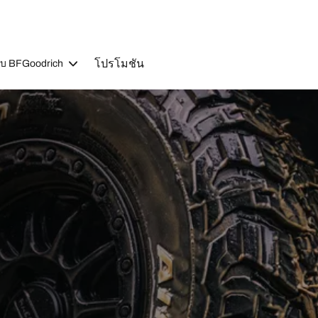
โปรโมชัน
วกับ BFGoodrich