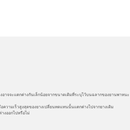
่แสดงอาจจะแตกต่างกันเล็กน้อยจากขนาดเดิมที่ระบุไว้บนฉลากของยานพา
รือความเร็วสูงสุดของยางเปลี่ยนทดแทนนั้นแตกต่างไปจากยางเดิม
ต่างออกไปหรือไม่