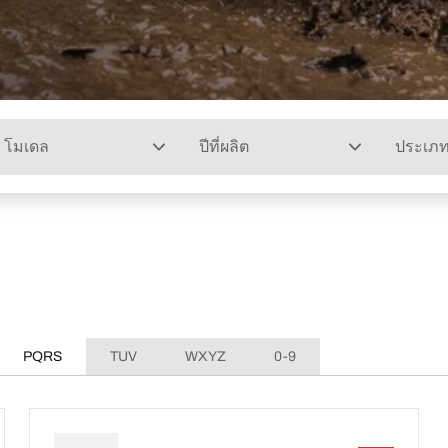
โมเดล
ปีที่ผลิต
ประเภ
PQRS
TUV
WXYZ
0-9