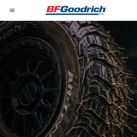
Go to page content
Go to page navigation