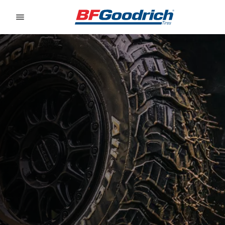
Go to page content
Go to page navigation