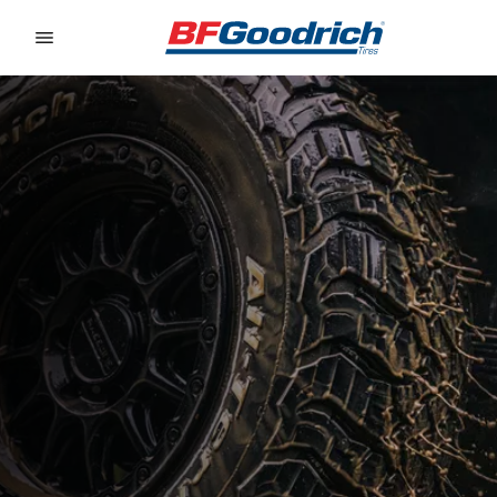
Go to page content
Go to page navigation