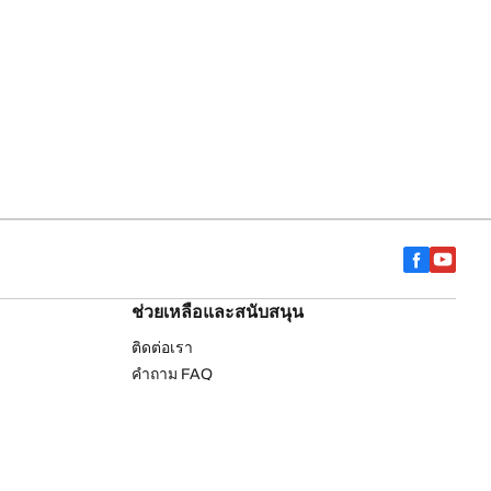
ช่วยเหลือและสนับสนุน
ติดต่อเรา
คำถาม FAQ
drich
ค้นหาร้านตัวแทนจำหน่าย
การรับประกัน
รายการยางรถยนต์บีเอฟกู๊ดริช