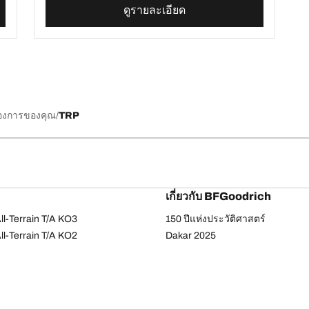
ดูรายละเอียด
้องการของคุณ
TRP
เกี่ยวกับ BFGoodrich
l-Terrain T/A KO3
150 ปีแห่งประวัติศาสตร์
l-Terrain T/A KO2
Dakar 2025
ud-Terrain T/A KM3
เคล็ดลับและคำแนะนำจาก BFGoo
ail-Terrain T/A
dvantage Touring
-Force Phenom T/A