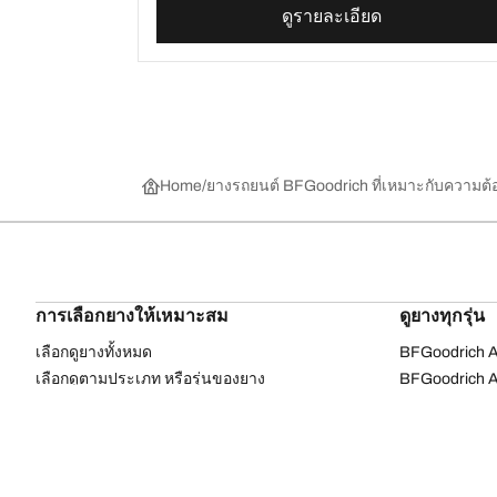
ดูรายละเอียด
Home
ยางรถยนต์ BFGoodrich ที่เหมาะกับความต
การเลือกยางให้เหมาะสม
ดูยางทุกรุ่น
เลือกดูยางทั้งหมด
BFGoodrich Al
เลือกดูตามประเภท หรือรุ่นของยาง
BFGoodrich Al
รถยนต์ และรถ SUV สำหรับการใช้งานประจำวัน
BFGoodrich M
ยางสปอร์ต
BFGoodrich Tr
4x4 ออลเทอร์เรน​
BFGoodrich A
4x4 เอ็กซ์ตรีม​
BFGoodrich g