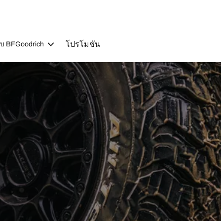
โปรโมชัน
วกับ BFGoodrich