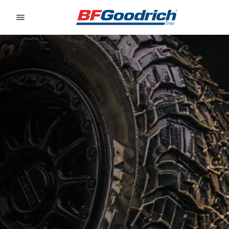
Go to page content
Go to page navigation