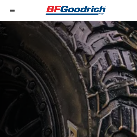
Go to page content
Go to page navigation