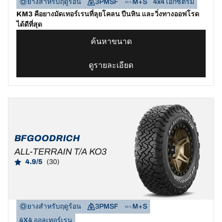
ยางสำหรับฤดูร้อน
3PMSF
M+S
4x4 เอ็กซ์ตรีม
KM3 คือยางมัดเทอร์เรนที่ลุยโคลน ปีนหิน และวิ่งทางออฟโรด
ได้ดีที่สุด
ค้นหาขนาด
ดูรายละเอียด
BFGOODRICH
ALL-TERRAIN T/A KO3
4.9/5
(30)
ยางสำหรับฤดูร้อน
3PMSF
M+S
4X4 ออลเทอร์เรน