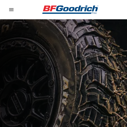
Go to page content
Go to page navigation