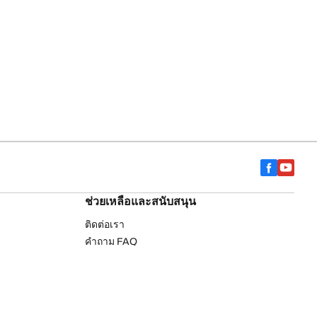
ช่วยเหลือและสนับสนุน
ติดต่อเรา
คำถาม FAQ
drich
ค้นหาร้านตัวแทนจำหน่าย
การรับประกัน
รายการยางรถยนต์บีเอฟกู๊ดริช