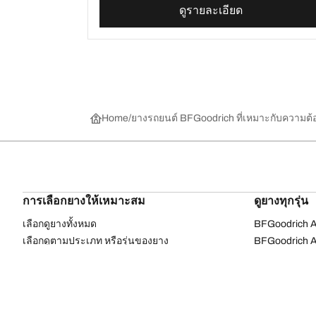
ดูรายละเอียด
Home
ยางรถยนต์ BFGoodrich ที่เหมาะกับความต
การเลือกยางให้เหมาะสม
ดูยางทุกรุ่น
เลือกดูยางทั้งหมด
BFGoodrich Al
เลือกดูตามประเภท หรือรุ่นของยาง
BFGoodrich Al
รถยนต์ และรถ SUV สำหรับการใช้งานประจำวัน
BFGoodrich M
ยางสปอร์ต
BFGoodrich Tr
4x4 ออลเทอร์เรน​
BFGoodrich A
4x4 เอ็กซ์ตรีม​
BFGoodrich g