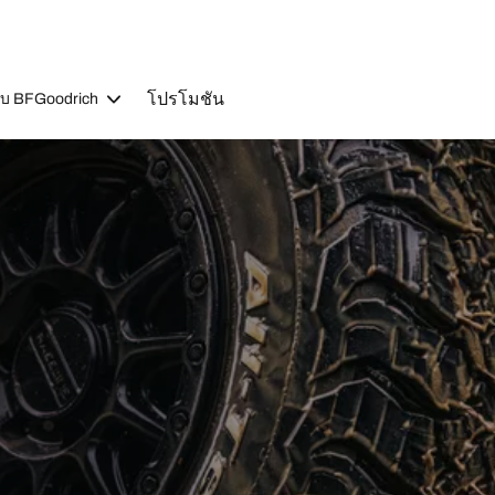
โปรโมชัน
วกับ BFGoodrich