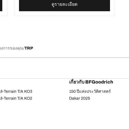
ดูรายละเอียด
้องการของคุณ
TRP
เกี่ยวกับ BFGoodrich
l-Terrain T/A KO3
150 ปีแห่งประวัติศาสตร์
l-Terrain T/A KO2
Dakar 2025
ud-Terrain T/A KM3
เคล็ดลับและคำแนะนำจาก BFGoo
ail-Terrain T/A
dvantage Touring
-Force Phenom T/A