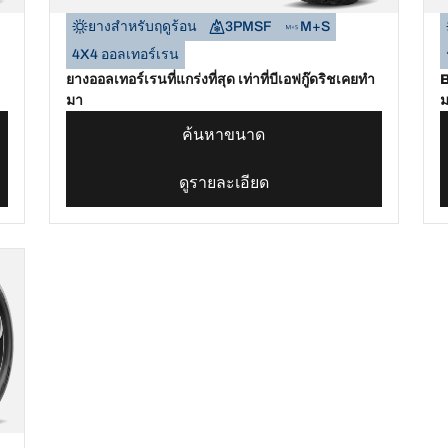
ยางสำหรับฤดูร้อน
3PMSF
M+S
4X4 ออลเทอร์เรน
ยางออลเทอร์เรนที่แกร่งที่สุด เท่าที่บีเอฟกู๊ดริชเคยทำ
B
มา
ม
ค้นหาขนาด
ดูรายละเอียด