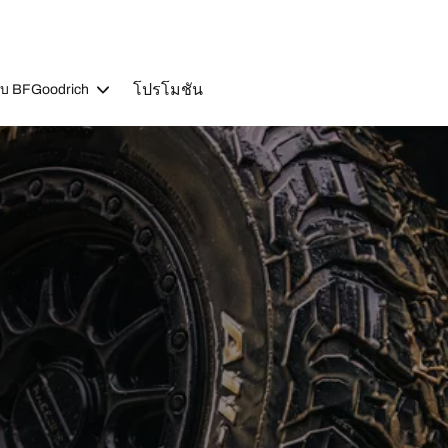
โปรโมชัน
วกับ BFGoodrich