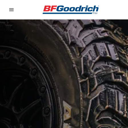
Go to page content
Go to page navigation