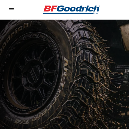
Go to page content
Go to page navigation