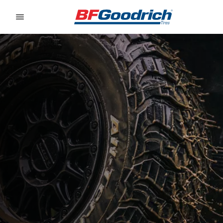
Go to page content
Go to page navigation