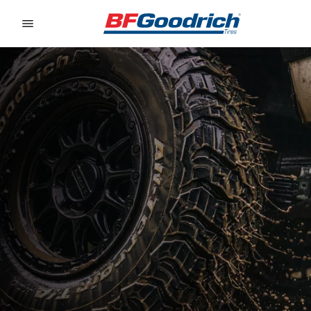
Go to page content
Go to page navigation