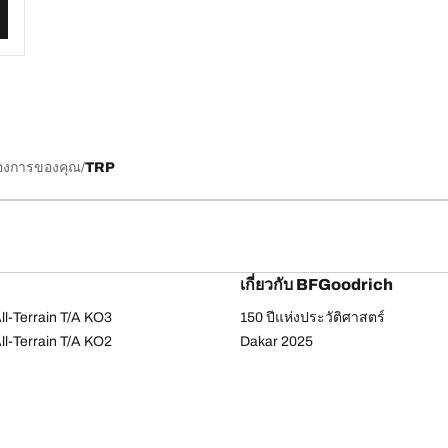
้องการของคุณ
TRP
เกี่ยวกับ BFGoodrich
l-Terrain T/A KO3
150 ปีแห่งประวัติศาสตร์
l-Terrain T/A KO2
Dakar 2025
ud-Terrain T/A KM3
เคล็ดลับและคำแนะนำจาก BFGoo
ail-Terrain T/A
dvantage Touring
-Force Phenom T/A