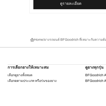
ดูรายละเอียด
Home
ยางรถยนต์ BFGoodrich ที่เหมาะกับความต
การเลือกยางให้เหมาะสม
ดูยางทุกรุ่น
เลือกดูยางทั้งหมด
BFGoodrich Al
เลือกดูตามประเภท หรือรุ่นของยาง
BFGoodrich Al
รถยนต์ และรถ SUV สำหรับการใช้งานประจำวัน
BFGoodrich M
ยางสปอร์ต
BFGoodrich Tr
4x4 ออลเทอร์เรน​
BFGoodrich A
4x4 เอ็กซ์ตรีม​
BFGoodrich g