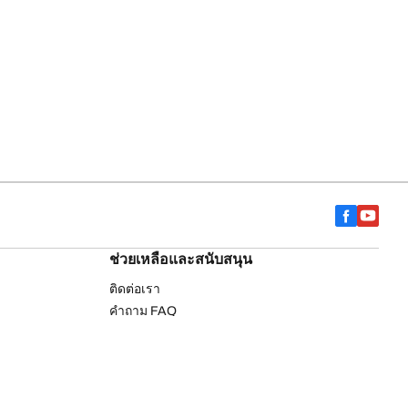
ช่วยเหลือและสนับสนุน
ติดต่อเรา
คำถาม FAQ
drich
ค้นหาร้านตัวแทนจำหน่าย
การรับประกัน
รายการยางรถยนต์บีเอฟกู๊ดริช