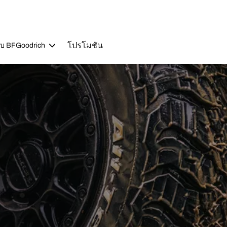
โปรโมชัน
วกับ BFGoodrich