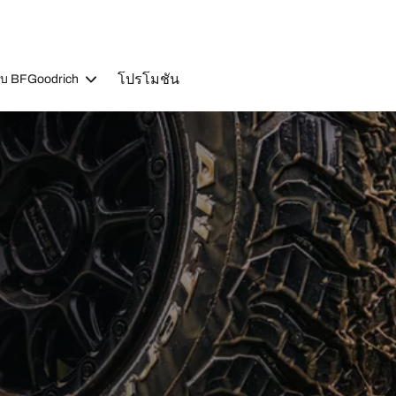
โปรโมชัน
วกับ BFGoodrich