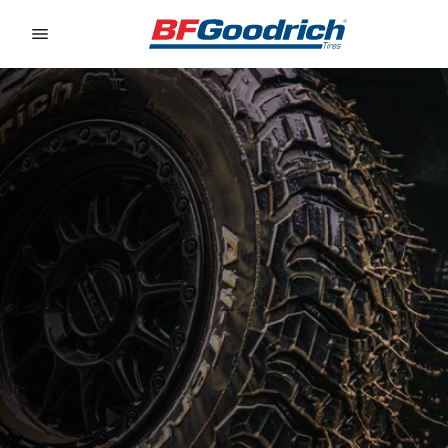
Go to page content
Go to page navigation