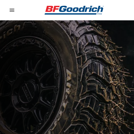
Go to page content
Go to page navigation