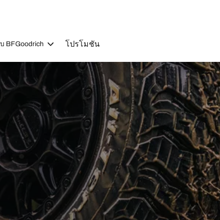
โปรโมชัน
วกับ BFGoodrich