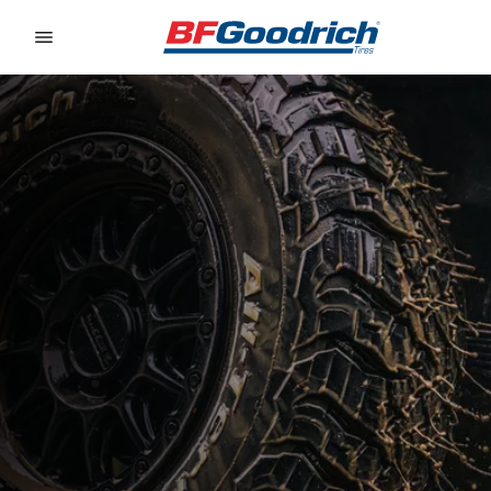
Go to page content
Go to page navigation