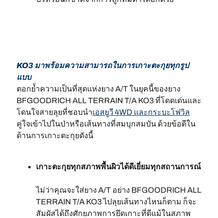
KO3 มาพร้อมความสามารถในการเกาะตะกุยทุกรูป
แบบ
ตอกย้ำความเป็นที่สุดแห่งยาง A/T ในยุคนี้ของยาง
BFGOODRICH ALL TERRAIN T/A KO3 ที่โดดเด่นและ
โดนใจสายลุยที่ชอบนำ
เอสยูวี 4WD และกระบะโฟวิล
คู่ใจเข้าไปในป่าหรือเส้นทางที่สมบุกสมบัน ด้วยข้อดีใน
ด้านการเกาะตะกุยดังนี้
เกาะตะกุยทุกสภาพพื้นผิวได้ดีเยี่ยมทุกสถานการณ์
ไม่ว่าคุณจะใส่ยาง A/T อย่าง BFGOODRICH ALL
TERRAIN T/A KO3 ไปลุยเส้นทางไหนก็ตาม ก็จะ
สัมผัสได้ถึงศักยภาพการยึดเกาะที่ดีแม้ในสภาพ