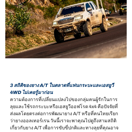
3 สถิติของยาง A/T ในตลาดที่แฟนกระบะและเอสยูวี
4WD ไม่เคยรู้มาก่อน
ความต้องการที่เปลี่ยนแปลงไปของกลุ่มคนผู้รักในการ
ลุยและใช้รถกระบะหรือเอสยูวีออฟโรด 4x4 คือปัจจัยที่
ส่งผลโดยตรงต่อการพัฒนายาง A/T หรือที่คนไทยเรียก
ว่ายางออลเทอร์เรน วันนี้เราจะพาคุณไปดูถึงสามสถิติ
เกี่ยวกับยาง A/T เพื่อการขับขี่ปกติและทางลุยที่คุณอาจ