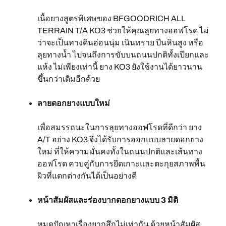
เนื้อยางสูตรพิเศษของ BFGOODRICH ALL
TERRAIN T/A KO3 ช่วยให้คุณลุยทางออฟโรด ไม่
ว่าจะเป็นทางดินอ่อนนุ่ม เนินทราย ปีนหินสูง หรือ
ลุยทางน้ำ ไปจนถึงการขับบนถนนปกติทั้งเปียกและ
แห้ง ไม่เพียงเท่านี้ ยาง KO3 ยังใช้งานได้ยาวนาน
ขึ้นกว่าเดิมอีกด้วย
ลายดอกยางแบบใหม่
เพื่อสมรรถนะในการลุยทางออฟโรดที่ดีกว่า ยาง
A/T อย่าง KO3 จึงได้รับการออกแบบลายดอกยาง
ใหม่ ที่ให้ความมั่นคงทั้งในถนนปกติและเส้นทาง
ออฟโรด ควบคู่กับการยึดเกาะและตะกุยสภาพพื้น
ผิวที่แตกต่างกันได้เป็นอย่างดี
หน้าสัมผัสและร่องบากดอกยางแบบ 3 มิติ
หมดปัญหาเรื่องยากสึกไม่เท่ากัน ด้วยหน้าสัมผัส