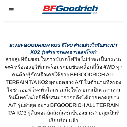
Go to page content
Go to page navigation
ยาง BFGOODRICH KO3 ดีไหม ต่างอย่างไรกับยาง A/T
KO2 รุ่นตำนานของชาวออฟโรด?
สายลุยที่ชื่นชอบในการขับรถโฟวิล ไม่ว่าจะเป็นกระบะ
4x4 หรือเอสยูวีที่มาพร้อมระบบขับเคลื่อนสี่ล้อ 4WD ทุก
คนต้องรู้จักหรือเคยใช้ยาง BFGOODRICH ALL
TERRAIN T/A KO2 สุดยอดยาง A/T ในตำนานที่ครอง
ใจชาวออฟโรดทั่วโลกรวมถึงในไทยมาเป็นเวลานาน
วันนี้เทคโนโลยีที่สั่งสมมาจากอดีตได้ถ่ายทอดสู่ยาง
A/T รุ่นล่าสุด อย่าง BFGOODRICH ALL TERRAIN
T/A KO3 ผู้สืบทอดบัลลังก์แชมป์ของยางสายลุยเป็นที่
เรียบร้อยแล้ว