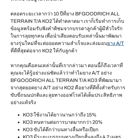
ตลอดระยะเวลากว่า 10 ปีที่ยาง BFGOODRICH ALL
TERRAIN T/A KO2 ได้ทำตลาดมา เราก็เริ่มทำการเก็บ
ข้อมูลพร้อมรับฟังคำติชมจากบรรดาลูกค้าผู้มีหัวใจรัก
ในการลุยทุกคน เพื่อนำเสียงตอบรับเหล่านั้นมาพัฒนา
ยางรุ่นใหม่ที่จะต่อยอดความสำเร็จและส่งมอบ
ยาง A/T
ที่ดีที่สุดต่อจาก KO2 ให้กับลูกค้า
หากคุณคือคนเหล่านั้นที่เรากล่าวมา ตอนนี้ก็ถึงเวลาที่
คุณจะได้รู้อย่างแน่ชัดแล้วว่าทำไมยาง A/T อย่าง
BFGOODRICH ALL TERRAIN T/A KO3 ที่พัฒนามา
จากสุดยอดยาง A/T อย่าง KO2 คือยางที่ดีทั้งสำหรับการ
ขับขี่ถนนปกติและลุยทางออฟโรดได้เต็มประสิทธิภาพ
อย่างแท้จริง
KO3 ใช้งานได้ยาวนานกว่าถึง 15%
KO3 ทนทานต่อการบาดมากกว่า 20%
KO3 ขับได้ดีกว่าบนทางลื่นหรือเปียก
KO3 มีระยะเบรกบนทางเปียกสั้นลงถึง 4.2 เมตร