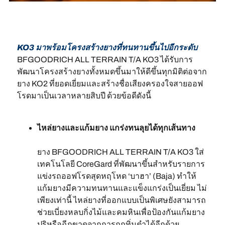
KO3 มาพร้อมโครงสร้างยางที่ทนทานขึ้นไปอีกระดับ
BFGOODRICH ALL TERRAIN T/A KO3 ได้รับการ
พัฒนาโครงสร้างยางทั้งหมดขึ้นมาให้ดีขึ้นทุกมิติต่อจาก
ยาง KO2 ที่ยอดเยี่ยมและสร้างชื่อเสียงครองใจสายออฟ
โรดมาเป็นเวลาหลายสิบปี ด้วยข้อดีดังนี้
ไหล่ยางและแก้มยาง แกร่งทนลุยได้ทุกเส้นทาง
ยาง BFGOODRICH ALL TERRAIN T/A KO3 ใส่
เทคโนโลยี CoreGard ที่พัฒนาขึ้นสำหรับรายการ
แข่งรถออฟโรดสุดหฤโหด ‘บาฮา’ (Baja) ทำให้
แก้มยางมีความทนทานและแข็งแกร่งเป็นเยี่ยม ไม่
เพียงเท่านี้ ไหล่ยางที่ออกแบบเป็นพิเศษยังสามารถ
ช่วยเบี่ยงหลบกิ่งไม้และคมหินเพื่อป้องกันแก้มยาง
ปริหรือฉีกขาดจากการถูกทิ่มตำได้อีกด้วย