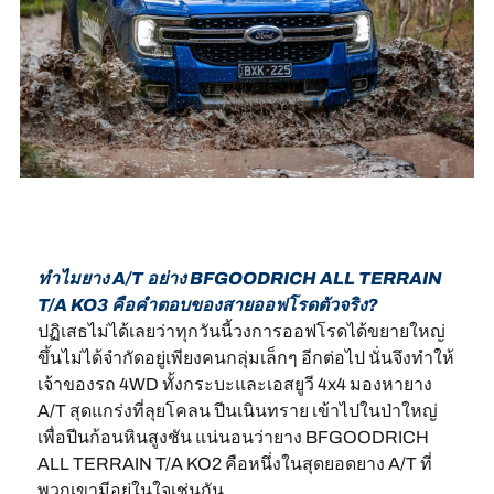
ทำไมยาง A/T อย่าง BFGOODRICH ALL TERRAIN
T/A KO3 คือคำตอบของสายออฟโรดตัวจริง?
ปฏิเสธไม่ได้เลยว่าทุกวันนี้วงการออฟโรดได้ขยายใหญ่
ขึ้นไม่ได้จำกัดอยู่เพียงคนกลุ่มเล็กๆ อีกต่อไป นั่นจึงทำให้
เจ้าของรถ 4WD ทั้งกระบะและเอสยูวี 4x4 มองหายาง
A/T สุดแกร่งที่ลุยโคลน ปีนเนินทราย เข้าไปในป่าใหญ่
เพื่อปีนก้อนหินสูงชัน แน่นอนว่ายาง BFGOODRICH
ALL TERRAIN T/A KO2 คือหนึ่งในสุดยอดยาง A/T ที่
พวกเขามีอยู่ในใจเช่นกัน