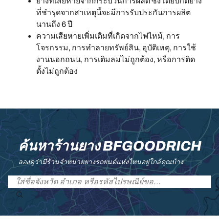
ยางที่เสียหายจากกระบวนการผลิต ซึ่งโดยปกติยาง
ที่ชำรุดจากสาเหตุนี้จะมีการรับประกันการผลิต
นานถึง 6 ปี
ความเสียหายเพิ่มเติมที่เกิดจากไฟไหม้, การ
โจรกรรม, การทำลายทรัพย์สิน, อุบัติเหตุ, การใช้
งานนอกถนน, การเติมลมไม่ถูกต้อง, หรือการติด
ตั้งไม่ถูกต้อง
ค้นหาร้านยาง BFGOODRICH
ลองดูว่ามีร้านจำหน่ายยางรถยนต์แห่งไหนอยู่ใกล้คุณบ้าง