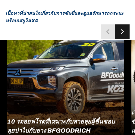
เนื้อหาที่น่าสนใจเกี่ยวกับการขับขี่และดูแลรักษารถกระบะ
หรือเอสยูวี 4X4
เ
10 รถออฟโรดที่เหมาะกับสายลุยผู้ชื่นชอบ
ข
ลุยป่าไปกับยาง BFGOODRICH
แ