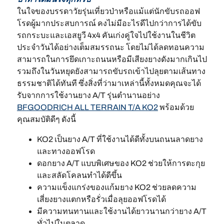
ในใจของบรรดาวัยรุ่นเที่ยวป่าหรือแม้แต่นักขับรถออฟ
โรดผู้มากประสบการณ์ คงไม่มีอะไรดีไปกว่าการได้ขับ
รถกระบะและเอสยูวี 4x4 คันเก่งคู่ใจไปใช้งานในชีวิต
ประจำวันได้อย่างเต็มสมรรถนะ โดยไม่ได้ลดทอนความ
สามารถในการยึดเกาะถนนหรือมีเสียงยางดังมากเกินไป
รวมถึงในวันหยุดยังสามารถขับรถเข้าไปลุยตามเส้นทาง
ธรรมชาติได้ทันที ซึ่งสิ่งที่ว่ามาเหล่านี้ทั้งหมดคุณจะได้
รับจากการใช้งานยาง A/T รุ่นตำนานอย่าง
BFGOODRICH ALL TERRAIN T/A KO2
พร้อมด้วย
คุณสมบัติดีๆ ดังนี้
KO2 เป็นยาง A/T ที่ใช้งานได้ดีทั้งบนถนนลาดยาง
และทางออฟโรด
ดอกยาง A/T แบบพิเศษของ KO2 ช่วยให้การตะกุย
และสลัดโคลนทำได้ดีขึ้น
ความแข็งแกร่งของแก้มยาง KO2 ช่วยลดความ
เสี่ยงยางแตกหรือรั่วเมื่อลุยออฟโรดได้
มีความทนทานและใช้งานได้ยาวนานกว่ายาง A/T
ทั่วไปในตลาด