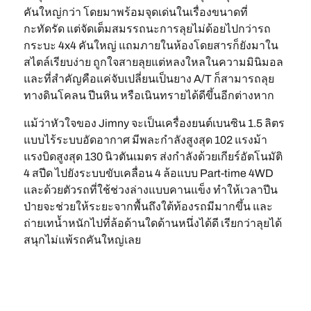
คันใหญ่กว่า โดยมาพร้อมจุดเด่นในเรื่องขนาดที่
กะทัดรัด แต่จัดเต็มสมรรถนะการลุยไม่ด้อยไปกว่ารถ
กระบะ 4x4 คันใหญ่ แถมภายในห้องโดยสารก็ยังมาใน
สไตล์เรียบง่าย ถูกใจสายลุยแต่หลงใหลในความมินิมอล
และที่สำคัญคือแค่จับเปลี่ยนเป็นยาง A/T ก็สามารถลุย
ทางดินโคลน ปีนหิน หรือเนินทรายได้ดีขึ้นอีกต่างหาก
แม้ว่าหัวใจของ Jimny จะเป็นเครื่องยนต์เบนซิน 1.5 ลิตร
แบบไร้ระบบอัดอากาศ มีพละกำลังสูงสุด 102 แรงม้า
แรงบิดสูงสุด 130 นิวตันเมตร ส่งกำลังด้วยเกียร์อัตโนมัติ
4 สปีด ไปยังระบบขับเคลื่อน 4 ล้อแบบ Part-time 4WD
และด้วยตัวรถที่ใช้ช่วงล่างแบบคานแข็ง ทำให้เวลาปีน
ป่ายจะช่วยให้ระยะจากพื้นถึงใต้ท้องรถมีมากขึ้น และ
ถ่ายเทน้ำหนักไปที่ล้อด้านใดด้านหนึ่งได้ดี เรียกว่าลุยได้
สนุกไม่แพ้รถคันใหญ่เลย