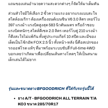
แถมของเล่นอำนวยความสะดวกต่างๆ ก็จัดให้มาเต็มคัน
ส่วนหัวใจมีให้เลือก 2 ขั้วความแรง อยากแรงแบบสะใจ
สไตล์อเมริกา ต้องเครื่องยนต์เบนซิน V6 3.0 ลิตร เทอร์โบ
397 แรงม้า แรงบิดสูงสุด 583 นิวตันเมตร หรือถ้าชอบ
แรงบิดหนักๆ สไตล์ดีเซล 2.0 ลิตร เทอร์โบคู่ 210 แรงม้า
ก็ดึงสะใจไม่แพ้กัน ทั้งคู่ประกบเกียร์ 10 สปีด และมีของ
เด็ดเป็นโช้กอัพ FOX 2.5 นิ้ว ทั้งหน้า-หลัง นี่คือสเปกของ
รถออฟโรด แท้ๆ ที่มาพร้อมระบบขับสี่ Full-time 4WD
บอกเลยว่าเกิดมาเพื่อเปลี่ยนเส้นทางโหดๆ ให้เป็นสนาม
เด็กเล่นได้ไม่ยาก
รุ่นและขนาดยาง BFGOODRICH ที่ใส่กับรถรุ่นนี้ได้
ยาง A/T - BFGOODRICH ALL TERRAIN T/A
KO3 ขนาด 285/70R17