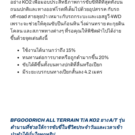
อย่าง KO2 เพื่อมอบประสิทธิภาพการขับขี่ที่ดีที่สุดทั้งบน
ถนนปกติและทางออฟโรดที่เต็มไปด้วยอุปสรรค กับรถ
off-road สายลุยป่า เหมาะกับรถกระบะและเอสยูวี 4WD
เพราะจะช่วยให้คุณขับปีนก้อนหิน วิ่งผ่านทราย ตะกุยดิน
โคลน และสภาพทางต่างๆ ที่รอคุณให้พิชิตฝ่าไปได้ง่าย
ขึ้นด้วยจุดเด่นดังนี้
ใช้งานได้นานกว่าถึง 15%
ทนทานต่อการบาดหรือถูกตำมากขึ้น 20%
ขับได้ดีขึ้นทั้งบนทางปกติที่ลื่นหรือเปียก
มีระยะเบรกบนทางเปียกสั้นลง 4.2 เมตร
BFGOODRICH ALL TERRAIN T/A KO2 ยาง A/T รุ่น
ตำนานที่ช่วยให้การขับขี่ในชีวิตประจำวันและเวลาเข้า
ป่าทำได้มั่นใจทุกทริป