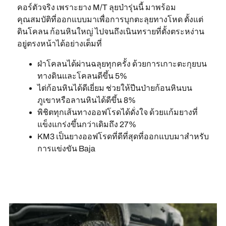
คอร์ตัวจริง เพราะยาง M/T ลุยป่ารุ่นนี้ มาพร้อม
คุณสมบัติที่ออกแบบมาเพื่อการบุกตะลุยทางโหด ตั้งแต่
ดินโคลน ก้อนหินใหญ่ ไปจนถึงเนินทรายที่ตั้งตระหง่าน
อยู่ตรงหน้าได้อย่างเต็มที่
ฝ่าโคลนได้ผ่านฉลุยทุกครั้ง ด้วยการเกาะตะกุยบน
ทางดินและโคลนดีขึ้น 5%
ไต่ก้อนหินได้ดีเยี่ยม ช่วยให้ปีนป่ายก้อนหินบน
ภูเขาหรือลานหินได้ดีขึ้น 8%
พิชิตทุกเส้นทางออฟโรดได้ดั่งใจ ด้วยแก้มยางที่
แข็งแกร่งขึ้นกว่าเดิมถึง 27%
KM3 เป็นยางออฟโรดที่ดีที่สุดที่ออกแบบมาสำหรับ
การแข่งขัน Baja