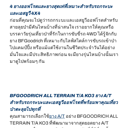
4 ยางออฟโรดและยางสุดเท่ที่เหมาะสำหรับรถกระบะ
และเอสยูวี 4X4
ก่อนที่คุณจะไปดูว่ารถกระบะและเอสยูวีออฟโรดสำหรับ
สายลุยป่ามีคันไหนบ้างที่น่าสนใจ เราอยากให้คุณหรือ
บรรดาวัยรุ่นเที่ยวป่าที่รักในการขับขี่รถ 4WD ได้รู้จักกับ
ยาง BFGoodrich ที่เหมาะกับไลฟ์สไตล์การขับรถเข้าป่า
ไปแคมป์ปิ้ง หรือแม้แต่ใช้งานในชีวิตประจำวันได้อย่าง
มั่นใจและมีประสิทธิภาพก่อน จะมียางรุ่นไหนบ้างนั้นเรา
มาดูไปพร้อมๆ กัน
BFGOODRICH ALL TERRAIN T/A KO3 ยาง A/T
สำหรับรถกระบะและเอสยูวีออฟโรดที่พร้อมพาคุณเที่ยว
ป่าตะลุยไปทุกที่
คุณสามารถเลือกใช้
ยาง A/T
อย่าง BFGOODRICH ALL
TERRAIN T/A KO3 ที่พัฒนามาจากสุดยอดยาง A/T