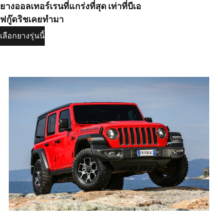
ยางออลเทอร์เรนที่แกร่งที่สุด เท่าที่บีเอ
ฟกู๊ดริชเคยทำมา
เลือกยางรุ่นนี้