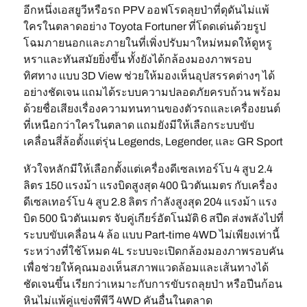
อีกหนึ่งเอสยูวีหรือรถ PPV ออฟโรดลุยป่าที่ดุดันไม่แพ้
ใครในตลาดอย่าง Toyota Fortuner ที่โดดเด่นด้วยรูป
โฉมภายนอกและภายในที่เพิ่งปรับมาใหม่หมดให้ดูหรู
หราและทันสมัยยิ่งขึ้น ทั้งยังได้กล้องมองภาพรอบ
ทิศทาง แบบ 3D View ช่วยให้มองเห็นอุปสรรคต่างๆ ได้
อย่างชัดเจน แถมได้ระบบความปลอดภัยครบถ้วน พร้อม
ด้วยชื่อเสียงเรื่องความทนทานของตัวรถและเครื่องยนต์
ที่เหนือกว่าใครในตลาด แถมยังมีให้เลือกระบบขับ
เคลื่อนสี่ล้อตั้งแต่รุ่น Legends, Legender, และ GR Sport
หัวใจหลักมีให้เลือกตั้งแต่เครื่องดีเซลเทอร์โบ 4 สูบ 2.4
ลิตร 150 แรงม้า แรงบิดสูงสุด 400 นิวตันเมตร กับเครื่อง
ดีเซลเทอร์โบ 4 สูบ 2.8 ลิตร กำลังสูงสุด 204 แรงม้า แรง
บิด 500 นิวตันเมตร จับคู่เกียร์อัตโนมัติ 6 สปีด ส่งพลังไปที่
ระบบขับเคลื่อน 4 ล้อ แบบ Part-time 4WD ไม่เพียงเท่านี้
ระหว่างที่ใช้โหมด 4L ระบบจะเปิดกล้องมองภาพรอบคัน
เพื่อช่วยให้คุณมองเห็นสภาพแวดล้อมและเส้นทางได้
ชัดเจนขึ้น เรียกว่าเหมาะกับการขับรถลุยป่า หรือปีนก้อน
หินไม่แพ้คู่แข่งพีพีวี 4WD คันอื่นในตลาด