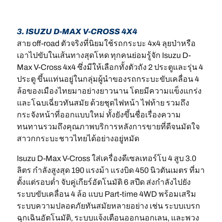
3. ISUZU D-MAX V-CROSS 4X4
สาย off-road ตัวจริงที่นิยมใช้รถกระบะ 4x4 ลุยป่าหรือ
เอาไปขับในเส้นทางสุดโหด ทุกคนย่อมรู้จัก Isuzu D-
Max V-Cross 4x4 ซึ่งมีให้เลือกทั้งตัวถัง 2 ประตูและรุ่น 4
ประตู ขึ้นแท่นอยู่ในกลุ่มผู้นำของรถกระบะขับเคลื่อน 4
ล้อของเมืองไทยมาอย่างยาวนาน โดยมีความแข็งแกร่ง
และโฉบเฉี่ยวทันสมัย ด้วยชุดไฟหน้า ไฟท้าย รวมถึง
กระจังหน้าที่ออกแบบใหม่ ทั้งยังขึ้นชื่อเรื่องความ
ทนทานรวมถึงคุณภาพบริการหลังการขายที่ดีจนมัดใจ
สาวกกระบะชาวไทยได้อย่างอยู่หมัด
Isuzu D-Max V-Cross ใส่เครื่องดีเซลเทอร์โบ 4 สูบ 3.0
ลิตร กำลังสูงสุด 190 แรงม้า แรงบิด 450 นิวตันเมตร ที่มา
ตั้งแต่รอบต่ำ จับคู่เกียร์อัตโนมัติ 6 สปีด ส่งกำลังไปยัง
ระบบขับเคลื่อน 4 ล้อ แบบ Part-time 4WD พร้อมเสริม
ระบบความปลอดภัยทันสมัยหลายอย่าง เช่น ระบบเบรก
ฉุกเฉินอัตโนมัติ, ระบบแจ้งเตือนออกนอกเลน, และพวง