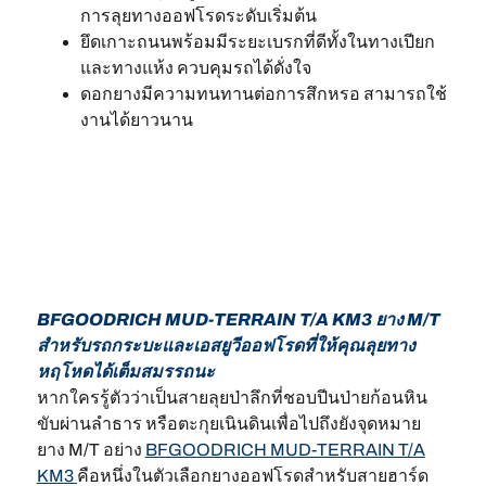
การลุยทางออฟโรดระดับเริ่มต้น
ยึดเกาะถนนพร้อมมีระยะเบรกที่ดีทั้งในทางเปียก
และทางแห้ง ควบคุมรถได้ดั่งใจ
ดอกยางมีความทนทานต่อการสึกหรอ สามารถใช้
งานได้ยาวนาน
BFGOODRICH MUD-TERRAIN T/A KM3 ยาง M/T
สำหรับรถกระบะและเอสยูวีออฟโรดที่ให้คุณลุยทาง
หฤโหดได้เต็มสมรรถนะ
หากใครรู้ตัวว่าเป็นสายลุยป่าลึกที่ชอบปีนป่ายก้อนหิน
ขับผ่านลำธาร หรือตะกุยเนินดินเพื่อไปถึงยังจุดหมาย
ยาง M/T อย่าง
BFGOODRICH MUD-TERRAIN T/A
KM3
คือหนึ่งในตัวเลือกยางออฟโรดสำหรับสายฮาร์ด