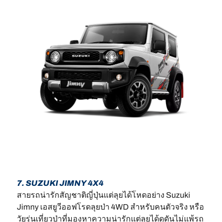
7. SUZUKI JIMNY 4X4
สายรถน่ารักสัญชาติญี่ปุ่นแต่ลุยได้โหดอย่าง Suzuki
Jimny เอสยูวีออฟโรดลุยป่า 4WD สำหรับคนตัวจริง หรือ
วัยรุ่นเที่ยวป่าที่มองหาความน่ารักแต่ลุยได้ดุดันไม่แพ้รถ