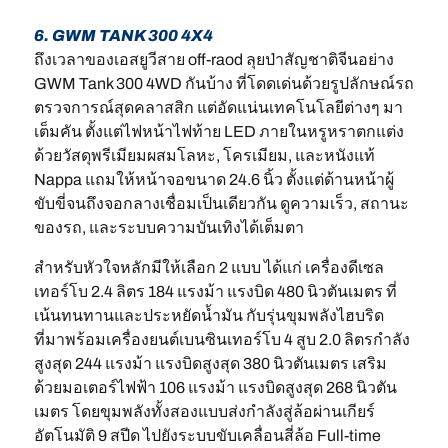
6. GWM TANK 300 4X4
ถึงเวลาของเอสยูวีสาย off-raod ลุยป่าสัญชาติจีนอย่าง
GWM Tank 300 4WD กันบ้าง ที่โดดเด่นด้วยรูปลักษณ์รถ
ตรวจการณ์สุดคลาสสิก แต่อัดแน่นเทคโนโลยีต่างๆ มา
เต็มคัน ตั้งแต่ไฟหน้าไฟท้าย LED ภายในหรูหราตกแต่ง
ด้วยวัสดุพรีเมียมผสมโลหะ, โครเมียม, และหนังแท้
Nappa แถมให้หน้าจอขนาด 24.6 นิ้ว ตั้งแต่ด้านหน้าผู้
ขับขี่จนถึงจอกลางเชื่อมเป็นเดียวกัน ดูความเร็ว, สถานะ
ของรถ, และระบบความบันเทิงได้เต็มตา
สำหรับหัวใจหลักมีให้เลือก 2 แบบ ได้แก่ เครื่องดีเซล
เทอร์โบ 2.4 ลิตร 184 แรงม้า แรงบิด 480 นิวตันเมตร ที่
เน้นทนทานและประหยัดน้ำมัน กับรุ่นขุมพลังไฮบริด
ที่มาพร้อมเครื่องยนต์เบนซินเทอร์โบ 4 สูบ 2.0 ลิตรกำลัง
สูงสุด 244 แรงม้า แรงบิดสูงสุด 380 นิวตันเมตร เสริม
ด้วยมอเตอร์ไฟฟ้า 106 แรงม้า แรงบิดสูงสุด 268 นิวตัน
เมตร โดยขุมพลังทั้งสองแบบส่งกำลังสู่ล้อผ่านเกียร์
อัตโนมัติ 9 สปีด ไปยังระบบขับเคลื่อนสี่ล้อ Full-time