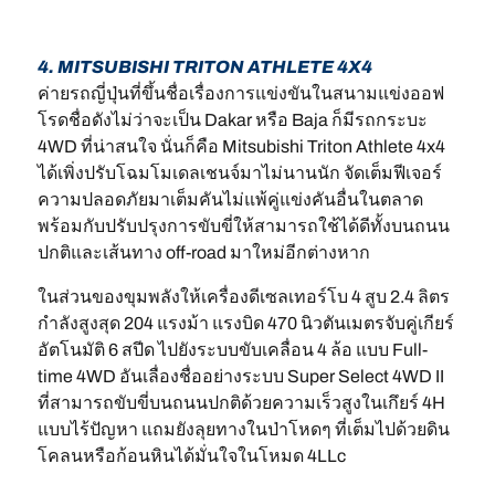
4. MITSUBISHI TRITON ATHLETE 4X4
ค่ายรถญี่ปุ่นที่ขึ้นชื่อเรื่องการแข่งขันในสนามแข่งออฟ
โรดชื่อดังไม่ว่าจะเป็น Dakar หรือ Baja ก็มีรถกระบะ
4WD ที่น่าสนใจ นั่นก็คือ Mitsubishi Triton Athlete 4x4
ได้เพิ่งปรับโฉมโมเดลเชนจ์มาไม่นานนัก จัดเต็มฟีเจอร์
ความปลอดภัยมาเต็มคันไม่แพ้คู่แข่งคันอื่นในตลาด
พร้อมกับปรับปรุงการขับขี่ให้สามารถใช้ได้ดีทั้งบนถนน
ปกติและเส้นทาง off-road มาใหม่อีกต่างหาก
ในส่วนของขุมพลังให้เครื่องดีเซลเทอร์โบ 4 สูบ 2.4 ลิตร
กำลังสูงสุด 204 แรงม้า แรงบิด 470 นิวตันเมตรจับคู่เกียร์
อัตโนมัติ 6 สปีด ไปยังระบบขับเคลื่อน 4 ล้อ แบบ Full-
time 4WD อันเลื่องชื่ออย่างระบบ Super Select 4WD II
ที่สามารถขับขี่บนถนนปกติด้วยความเร็วสูงในเกึยร์ 4H
แบบไร้ปัญหา แถมยังลุยทางในป่าโหดๆ ที่เต็มไปด้วยดิน
โคลนหรือก้อนหินได้มั่นใจในโหมด 4LLc