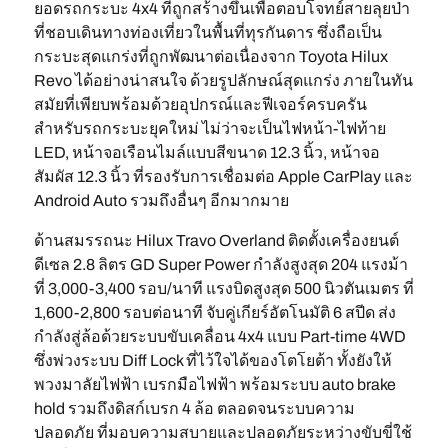
ยอดรถกระบะ 4x4 ที่ถูกสร้างขึ้นเพื่อตอบโจทย์สายลุยป่า
ที่ชอบเดินทางท่องเที่ยวในพื้นที่ทุรกันดาร ซึ่งถือเป็น
กระบะสุดแกร่งที่ถูกพัฒนาต่อเนื่องจาก Toyota Hilux
Revo ได้อย่างน่าสนใจ ด้วยรูปลักษณ์สุดแกร่ง ภายในทัน
สมัยที่เพียบพร้อมด้วยอุปกรณ์และฟีเจอร์ครบครัน
สำหรับรถกระบะยุคใหม่ ไม่ว่าจะเป็นไฟหน้า-ไฟท้าย
LED, หน้าจอเรือนไมล์แบบสีขนาด 12.3 นิ้ว, หน้าจอ
สัมผัส 12.3 นิ้ว ที่รองรับการเชื่อมต่อ Apple CarPlay และ
Android Auto รวมถึงอื่นๆ อีกมากมาย
ด้านสมรรถนะ Hilux Travo Overland ติดตั้งเครื่องยนต์
ดีเซล 2.8 ลิตร GD Super Power กำลังสูงสุด 204 แรงม้า
ที่ 3,000-3,400 รอบ/นาที แรงบิดสูงสุด 500 นิวตันเมตร ที่
1,600-2,800 รอบต่อนาที จับคู่เกียร์อัตโนมัติ 6 สปีด ส่ง
กำลังสู่ล้อด้วยระบบขับเคลื่อน 4x4 แบบ Part-time 4WD
ซึ่งพ่วงระบบ Diff Lock ที่ไว้ใจได้ของโตโยต้า ทั้งยังให้
พวงมาลัยไฟฟ้า เบรกมือไฟฟ้า พร้อมระบบ auto brake
hold รวมถึงดิสก์เบรก 4 ล้อ ตลอดจนระบบความ
ปลอดภัย ที่มอบความสบายและปลอดภัยระหว่างขับขี่ใช้