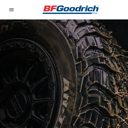
Go to page content
Go to page navigation