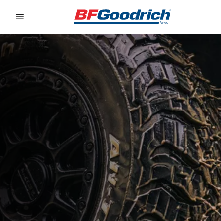
Go to page content
Go to page navigation