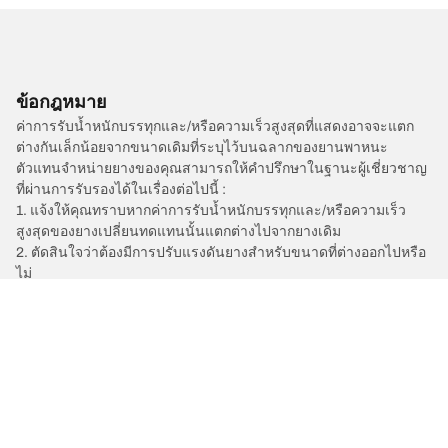
ข้อกฎหมาย
ค่าการรับน้ำหนักบรรทุกและ/หรือความเร็วสูงสุดที่แสดงอาจจะแตก
ต่างกันเล็กน้อยจากขนาดเดิมที่ระบุไว้บนฉลากของยานพาหนะ
ตัวแทนจำหน่ายยางของคุณสามารถให้คำปรึกษาในฐานะผู้เชี่ยวชาญ
ที่ผ่านการรับรองได้ในเรื่องต่อไปนี้ :
1. แจ้งให้คุณทราบหากค่าการรับน้ำหนักบรรทุกและ/หรือความเร็ว
สูงสุดของยางเปลี่ยนทดแทนนั้นแตกต่างไปจากยางเดิม
2. ตัดสินใจว่าต้องมีการปรับแรงดันยางสำหรับขนาดที่ต่างออกไปหรือ
ไม่
/
A4
A4 Avant
2020
2.0 TFSI 252