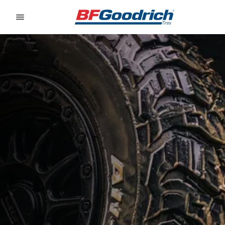
Go to page content
Go to page navigation