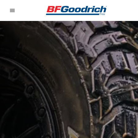
Go to page content
Go to page navigation