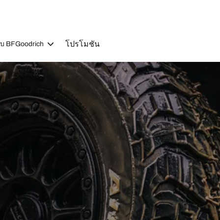
โปรโมชัน
วกับ BFGoodrich