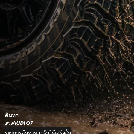
ค้นหา
ยางAUDI Q7
ระบุการค้นหาของฉันให้เสร็จสิ้น