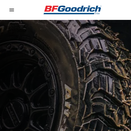
Go to page content
Go to page navigation