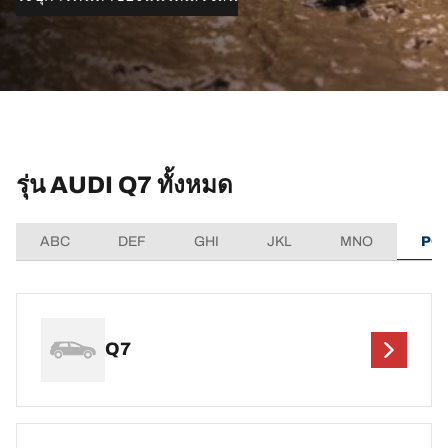
รุ่น AUDI Q7 ทั้งหมด
ABC
DEF
GHI
JKL
MNO
PQ
Q7