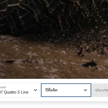
มเดล
ปีที่ผลิต
ประเภ
7 Quattro S Line