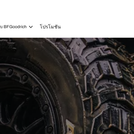
โปรโมชัน
วกับ BFGoodrich