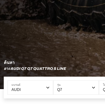
ค้นหา
ยาง AUDI Q7 Q7 QUATTRO S LINE
แบรนด์
รุ่น
โ
AUDI
Q7
Q