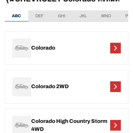
ABC
DEF
GHI
JKL
MNO
PQ
Colorado
Colorado 2WD
Colorado High Country Storm
4WD