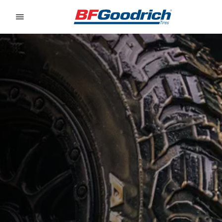
Go to page content
Go to page navigation