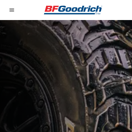
Go to page content
Go to page navigation