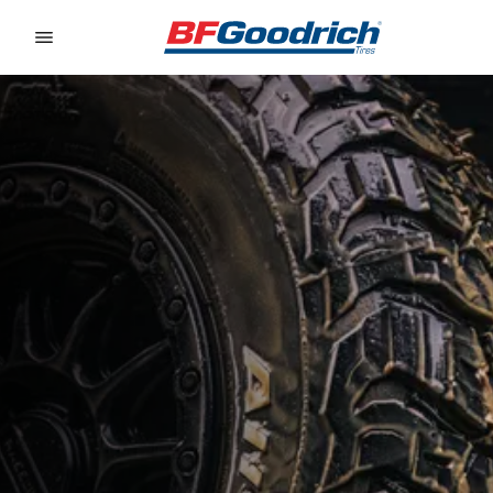
Go to page content
Go to page navigation