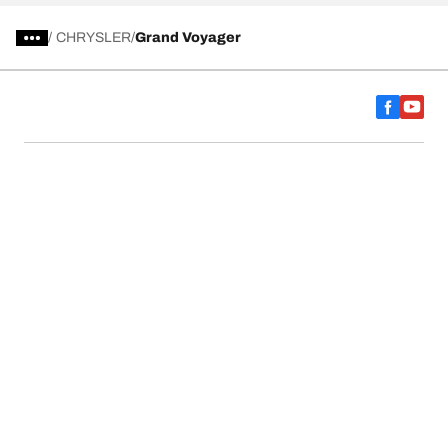
/
CHRYSLER
Grand Voyager
การเลือกยางให้เหมาะสม
ดูยางทุกรุ่น
เกี่ยวกับ BFGoodrich
ช่วยเหลือและสนับสนุน