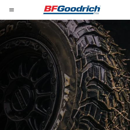
Go to page content
Go to page navigation