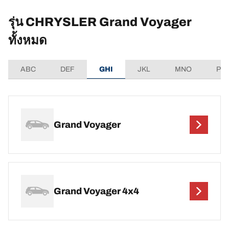
รุ่น CHRYSLER Grand Voyager
ทั้งหมด
ABC
DEF
GHI
JKL
MNO
PQ
Grand Voyager
Grand Voyager 4x4