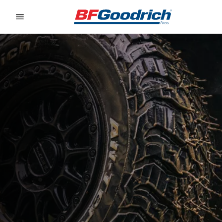
Go to page content
Go to page navigation