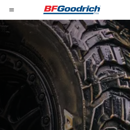
Go to page content
Go to page navigation