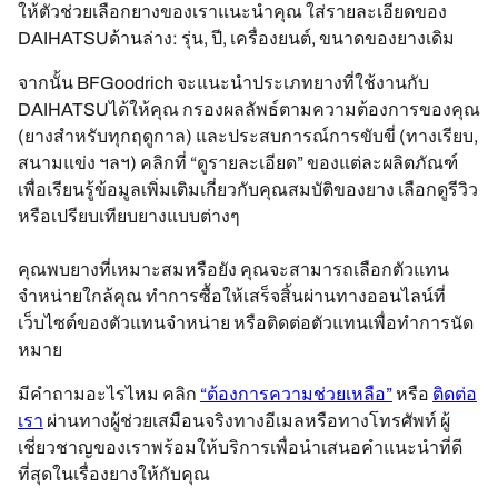
ให้ตัวช่วยเลือกยางของเราแนะนำคุณ ใส่รายละเอียดของ
DAIHATSUด้านล่าง: รุ่น, ปี, เครื่องยนต์, ขนาดของยางเดิม
จากนั้น BFGoodrich จะแนะนำประเภทยางที่ใช้งานกับ
DAIHATSUได้ให้คุณ กรองผลลัพธ์ตามความต้องการของคุณ
(ยางสำหรับทุกฤดูกาล) และประสบการณ์การขับขี่ (ทางเรียบ,
สนามแข่ง ฯลฯ) คลิกที่ “ดูรายละเอียด” ของแต่ละผลิตภัณฑ์
เพื่อเรียนรู้ข้อมูลเพิ่มเติมเกี่ยวกับคุณสมบัติของยาง เลือกดูรีวิว
หรือเปรียบเทียบยางแบบต่างๆ
คุณพบยางที่เหมาะสมหรือยัง คุณจะสามารถเลือกตัวแทน
จำหน่ายใกล้คุณ ทำการซื้อให้เสร็จสิ้นผ่านทางออนไลน์ที่
เว็บไซต์ของตัวแทนจำหน่าย หรือติดต่อตัวแทนเพื่อทำการนัด
หมาย
มีคำถามอะไรไหม คลิก
“ต้องการความช่วยเหลือ”
หรือ
ติดต่อ
เรา
ผ่านทางผู้ช่วยเสมือนจริงทางอีเมลหรือทางโทรศัพท์ ผู้
เชี่ยวชาญของเราพร้อมให้บริการเพื่อนำเสนอคำแนะนำที่ดี
ที่สุดในเรื่องยางให้กับคุณ