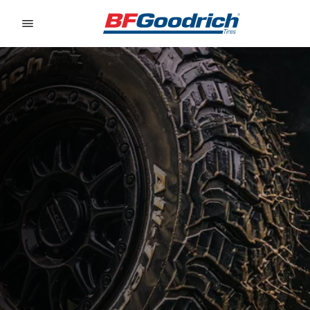
Go to page content
Go to page navigation