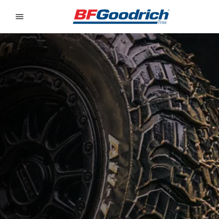
Go to page content
Go to page navigation