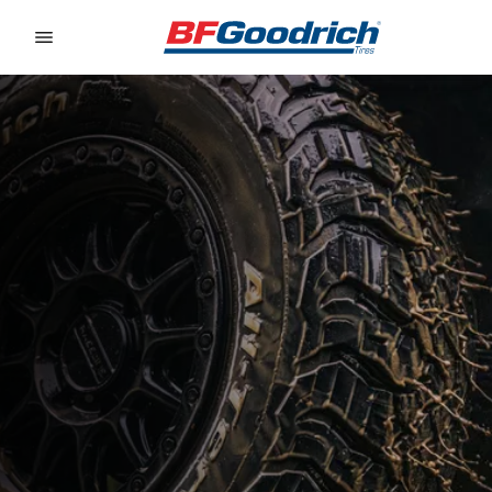
Go to page content
Go to page navigation